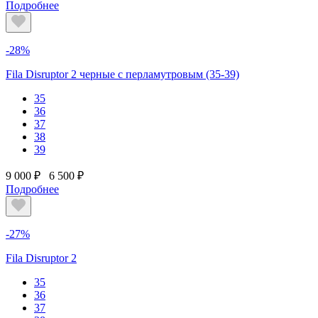
Подробнее
-28%
Fila Disruptor 2 черные с перламутровым (35-39)
35
36
37
38
39
9 000 ₽
6 500 ₽
Подробнее
-27%
Fila Disruptor 2
35
36
37