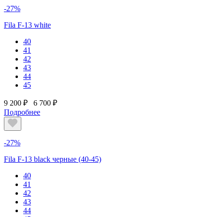
-27%
Fila F-13 white
40
41
42
43
44
45
9 200 ₽
6 700 ₽
Подробнее
-27%
Fila F-13 black черные (40-45)
40
41
42
43
44