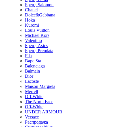
Бренд Salomon
Chanel
Dolce&Gabbana
Hoka
Kuromi
Louis Vuitton
Michael Kors
Valentino
Бренд Asics
Бренд Premiata
Fila
Bape Sta
Balenciaga
Balmain
Dior
Lacoste
Maison Margiela
Merrell
Off-White
The North Face
Off-White
UNDER ARMOUR
Versace
Распродажа