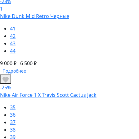
-28%
1
Nike Dunk Mid Retro Черные
41
42
43
44
9 000 ₽
6 500 ₽
Подробнее
-25%
Nike Air Force 1 X Travis Scott Cactus Jack
35
36
37
38
39