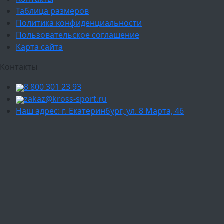
Таблица размеров
Политика конфиденциальности
Пользовательское соглашение
Карта сайта
Контакты
8 800 301 23 93
zakaz@kross-sport.ru
Наш адрес: г. Екатеринбург, ул. 8 Марта, 46
Ваш город:
Москва
Балашиха
Мытищи
Люберцы
Химки
Пушкино
Подольск
Одинцово
Красногорск
Барнаул
Белгород
Ижевск
Рязань
Тула
Ярославль
Киров
Калуга
Курск
Тольятти
Липецк
Ставрополь
Оренбург
Уфа
Новосибирск
Санкт-Петербург
Екатеринбург
Казань
Нижний Новгород
Челябинск
Красноярск
Самара
Сочи
Ростов-на-Дону
Омск