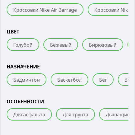
Кроссовки Nike Air Barrage
Кроссовки Nike A
ЦВЕТ
Голубой
Бежевый
Бирюзовый
НАЗНАЧЕНИЕ
Бадминтон
Баскетбол
Бег
Бег
ОСОБЕННОСТИ
Для асфальта
Для грунта
Дышащие