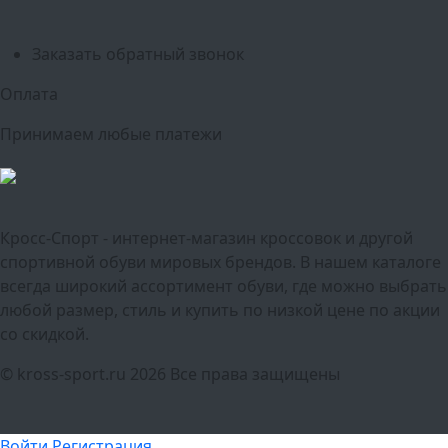
Краснодар
Воронеж
Пермь
Волгоград
Саратов
Тюмень
Заказать обратный звонок
Оплата
Принимаем любые платежи
Кросс-Спорт - интернет-магазин кроссовок и другой
спортивной обуви мировых брендов. В нашем каталоге
всегда широкий ассортимент обуви, где можно выбрать
любой размер, стиль и купить по низкой цене по акции
со скидкой.
© kross-sport.ru
2026 Все права защищены
Войти
Регистрация